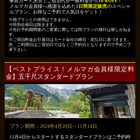
事前カード決済でご宿泊代が一般料金から
10％OFF
！
メルマガ会員様へ感謝を込めた
5日間限定販売
のスペシャ
ルプラン。お得なご予約で人気日をゲット！
※他プランとの併用はできません。
※特別企画日は除きます。
※先行予約期間後のご変更に際しては同プランの移行は致しかねま
す。
※ご宿泊料金お引落日はカード会社の締日・支払日に基づきます。
尚、ご利用日はご宿泊日ではなくご予約日となりますので予めご了
承下さい。
【ベストプライス！メルマガ会員様限定料
金】
五千尺スタンダードプラン
プラン期間：2024年4月20日～11月14日
12月4日からスタートするスタンダードプランはご予約時