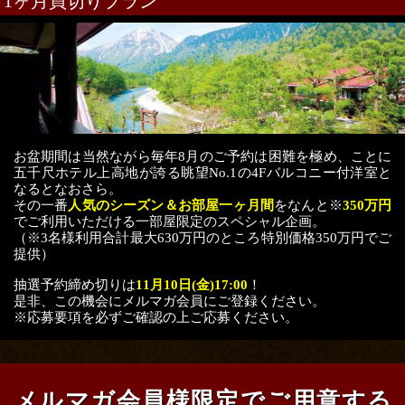
1ヶ月買切りプラン
お盆期間は当然ながら毎年8月のご予約は困難を極め、ことに
五千尺ホテル上高地が誇る眺望No.1の4Fバルコニー付洋室と
なるとなおさら。
その一番
人気のシーズン＆お部屋一ヶ月間
をなんと※
350万円
でご利用いただける一部屋限定のスペシャル企画。
（※3名様利用合計最大630万円のところ特別価格350万円でご
提供）
抽選予約締め切りは
11月10日(金)17:00
！
是非、この機会にメルマガ会員にご登録ください。
※応募要項を必ずご確認の上ご応募ください。
メルマガ会員様限定でご用意する