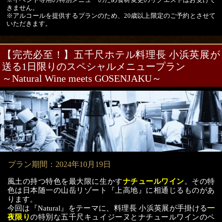
きません。
※アルコールを提供するプランのため、20歳以上限定のご予約とさせて
いただきます。
【完売必至！】五千尺ホテル料理長 小浜英展が
送る1日限りのスペシャルメニュープラン
～Natural Wine meets GOSENJAKU～
プラン期間：2024年10月19日
風土の持つ特色を最大限に生かす
ナチュールワイン
。その特
色は日本随一の山岳リゾート『上高地』に相通じるものがあ
ります。
今回は『Natural』をテーマに、料理長 小浜英展が手掛ける
一
夜限り
の特別な五千尺キュイジーヌとナチュールワインのペ