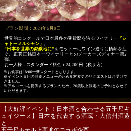
プラン期間：2024年6月8日
世界的コンクールで日本最多の受賞歴を誇るワイナリー
『シ
ャトーメルシャン』
。
“日本を世界の銘醸地に”
をモットーにワイン造りに情熱を注
ぐ、正真正銘日本一ワイナリーとのメーカーズディナー第2
弾。
お一人様：スタンダード料金＋24,200円（税サ込）
※お食事は18:00一斉スタートとなります。
※イベント専用の特別メニューのため食材変更のリクエストはお受けで
きません。
※アルコールを提供するプランのため、20歳以上限定のご予約とさせて
いただきます。
【大好評イベント！日本酒と合わせる五千尺キ
ュイジーヌ】日本を代表する酒蔵・大信州酒造
と
五千尺ホテル上高地のコラボ企画