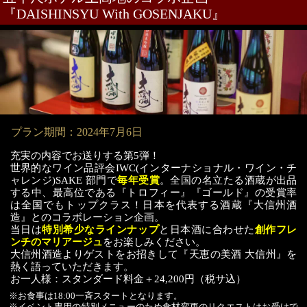
『DAISHINSYU With GOSENJAKU』
プラン期間：2024年7月6日
充実の内容でお送りする第5弾！
世界的なワイン品評会IWC(インターナショナル・ワイン・チ
ャレンジ)SAKE 部門で
毎年受賞
。全国の名立たる酒蔵が出品
する中、
最高位である『トロフィー』『ゴールド』の受賞率
は全国でもトップクラス！日本を代表する酒蔵『大信州酒
造』とのコラボレーション企画。
当日は
特別希少なラインナップ
と日本酒に合わせた
創作フレ
ンチのマリアージュ
をお楽しみください。
大信州酒造よりゲストをお招きして『天恵の美酒 大信州』を
熱く語っていただきます。
お一人様：スタンダード料金＋24,200円（税サ込）
※お食事は18:00一斉スタートとなります。
※イベント専用の特別メニューのため食材変更のリクエストはお受けで