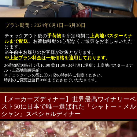
プラン期間：2024年6月1日～6月30日
チェックアウト後の
手荷物
を所定時刻に
上高地バスターミナ
ルまで配送
。お荷物移動の心配なくご散策をお楽しみいただ
けます。
※午前中お帰りのお客様が対象となります。
※上記プラン料金は一般価格を適用しております。
お荷物配送時刻：①10:00 ②11:30 / お引渡し場所：上高地バスターミナ
ル（上高地郵便局前）
※チェックインの際に①o r ②の時刻をご指定ください。
時刻のご変更は当日9:00までとさせていただきます。
【メーカーズディナー】世界最高ワイナリーベ
スト50に日本で唯一選ばれた
『シャトー・メル
シャン』スペシャルディナー