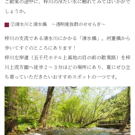
ご散策の途中に、梓川の冷たい水に触れてみてはいかがで
しょうか。
②清水川と清水橋 ～透明度抜群のせせらぎ～
梓川の支流である清水川にかかる「清水橋」。河童橋から
歩いてすぐのところにあります！
梓川左岸道（五千尺ホテル上高地の目の前の散策路）を梓
川上流方面へ徒歩２～３分ほどの場所にあり、夏にぜひ立
ち寄っていただきたいおすすめスポットの一つです。