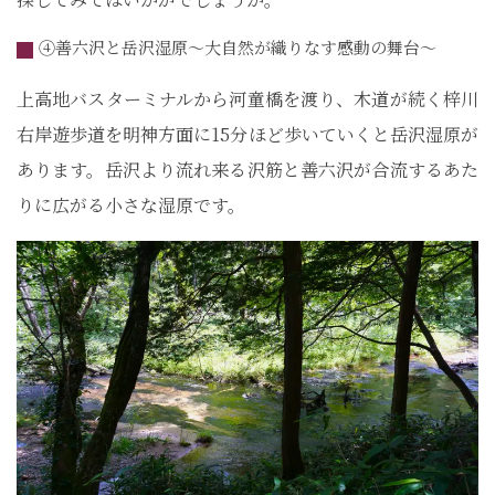
④善六沢と岳沢湿原～大自然が織りなす感動の舞台～
上高地バスターミナルから河童橋を渡り、木道が続く梓川
右岸遊歩道を明神方面に15分ほど歩いていくと岳沢湿原が
あります。岳沢より流れ来る沢筋と善六沢が合流するあた
りに広がる小さな湿原です。