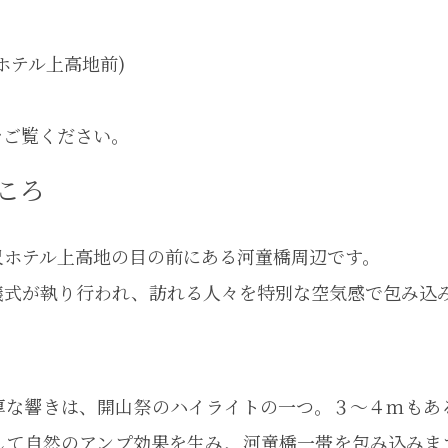
ホテル上高地前)
をご覧ください。
ころ
尺ホテル上高地の目の前にある河童橋周辺です。
儀式が執り行われ、訪れる人々を特別な空気感で包み込
厚な響きは、開山祭のハイライトの一つ。３〜４ｍもあ
して自然のアンプ効果を生み、河童橋一帯を包み込みま