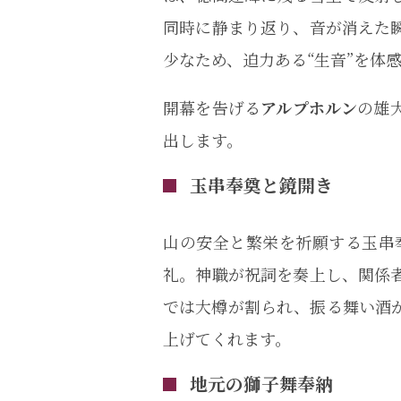
同時に静まり返り、音が消えた
少なため、迫力ある“生音”を体
開幕を告げる
アルプホルン
の雄
出します。
玉串奉奠と鏡開き
山の安全と繁栄を祈願する玉串
礼。神職が祝詞を奏上し、関係
では大樽が割られ、振る舞い酒
上げてくれます。
地元の獅子舞奉納