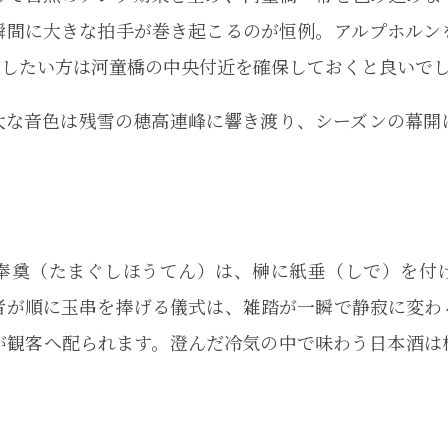
瞬間に大きな拍手が巻き起こるのが恒例。アルプホルン
感したい方は河童橋の中央付近を確保しておくと良いで
大な音色は残雪の穂高連峰に響き渡り、シーズンの幕開
奉奠（たまぐしほうてん）は、榊に紙垂（しで）を付
者が順に玉串を捧げる儀式は、雑踏が一瞬で静寂に変わ
が観客へ配られます。澄んだ冷気の中で味わう日本酒は