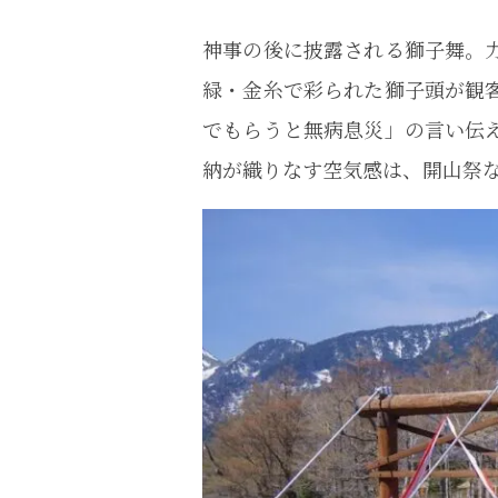
神事の後に披露される獅子舞。
緑・金糸で彩られた獅子頭が観
でもらうと無病息災」の言い伝
納が織りなす空気感は、開山祭