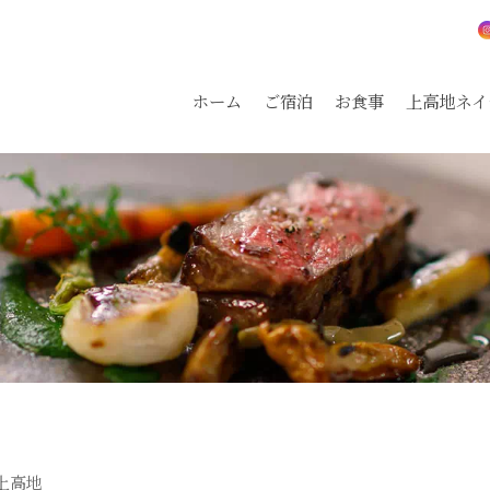
ホーム
ご宿泊
お食事
上高地ネイ
上高地