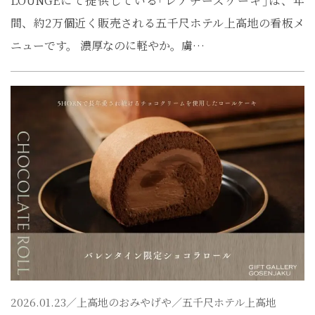
LOUNGEにて提供している｢レアチーズケーキ｣は、年
間、約2万個近く販売される五千尺ホテル上高地の看板メ
ニューです。 濃厚なのに軽やか。虜…
2026.01.23／
上高地のおみやげや
／五千尺ホテル上高地