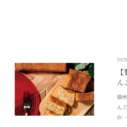
2025
【
ん
信州
ん
の…