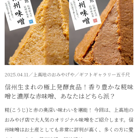
2025.04.11／
上高地のおみやげや
／ギフトギャラリー五千尺
信州生まれの極上発酵食品！香り豊かな糀味
噌と濃厚な赤味噌、あなたはどちら派？
糀(こうじ)と赤の奥深い味わいを堪能！ 今回は、上高地の
おみやげ店で大人気のオリジナル味噌をご紹介します。信
州味噌はお土産としても非常に評判が高く、多くの方に愛