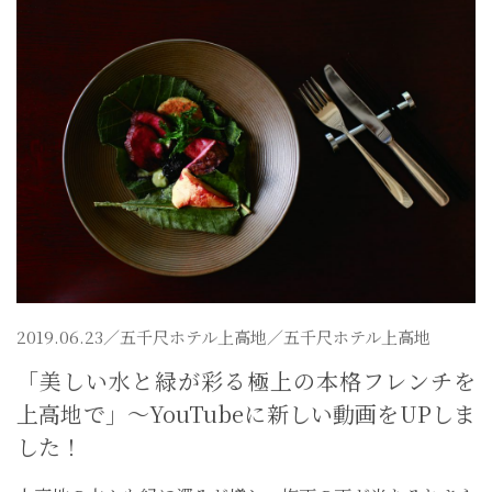
2019.06.23／
五千尺ホテル上高地
／五千尺ホテル上高地
「美しい水と緑が彩る極上の本格フレンチを
上高地で」～YouTubeに新しい動画をUPしま
した！