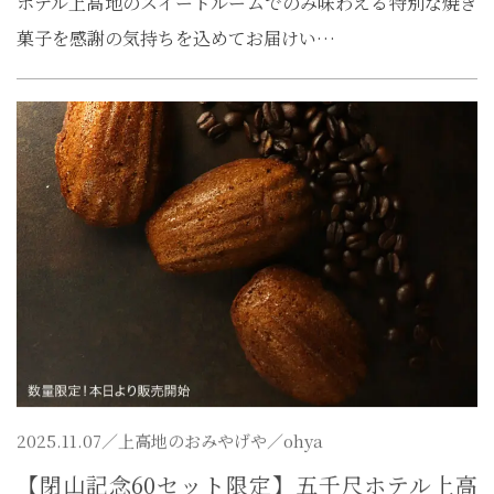
ホテル上高地のスイートルームでのみ味わえる特別な焼き
菓子を感謝の気持ちを込めてお届けい…
2025.11.07／
上高地のおみやげや
／ohya
【閉山記念60セット限定】五千尺ホテル上高