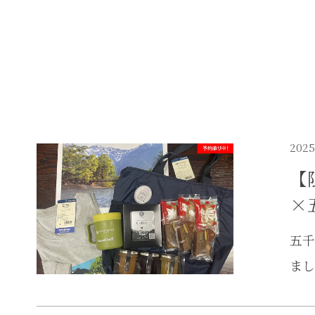
2025
【
×
五千
まし