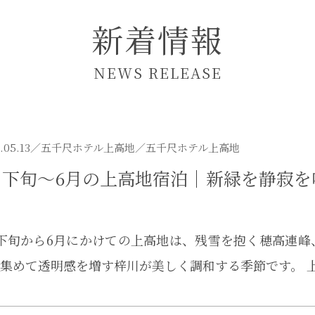
新着情報
NEWS RELEASE
.05.13／
五千尺ホテル上高地
／五千尺ホテル上高地
月下旬～6月の上高地宿泊｜新緑を静寂
下旬から6月にかけての上高地は、残雪を抱く穂高連
集めて透明感を増す梓川が美しく調和する季節です。 