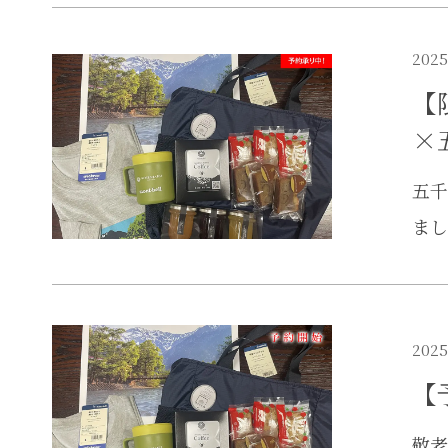
2025
【
×
五千
まし
2025
【
敬老