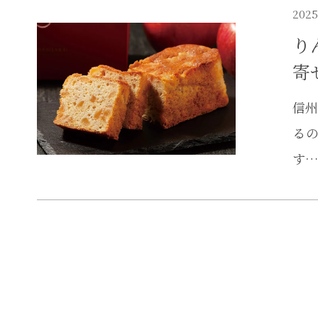
2025
り
寄
信州
る
す…