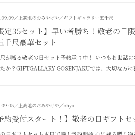
.09.09／
上高地のおみやげや
／ギフトギャラリー五千尺
限定35セット】早い者勝ち！敬老の日限
五千尺豪華セット
尺が贈る敬老の日セット予約承り中！ いつもお世話
たか？GIFTGALLARY GOSENJAKUでは、大切
.09.05／
上高地のおみやげや
／ohya
予約受付スタート！】敬老の日ギフトセ
の日ギフトセット本日10時！予約開始 心に残る贈り物