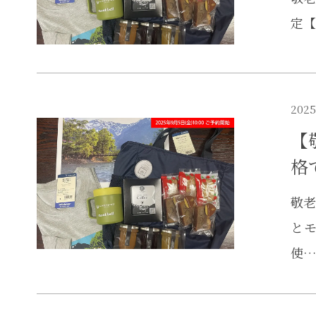
定【
2025
【
格
敬老
と
使…