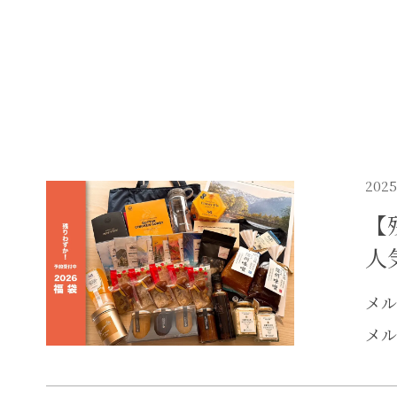
2025
【
人
メル
メル