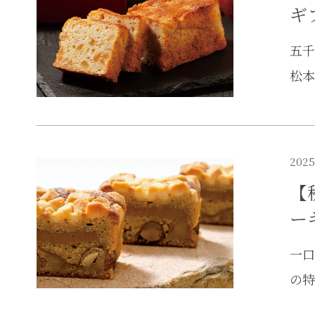
ギ
五千
松本
2025
【
ー
一口
の特