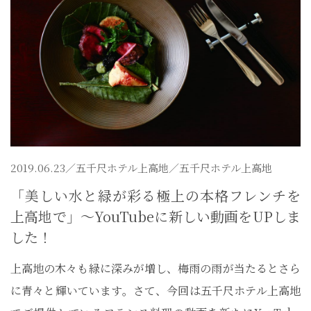
2019.06.23／
五千尺ホテル上高地
／五千尺ホテル上高地
「美しい水と緑が彩る極上の本格フレンチを
上高地で」～YouTubeに新しい動画をUPしま
した！
上高地の木々も緑に深みが増し、梅雨の雨が当たるとさら
に青々と輝いています。さて、今回は五千尺ホテル上高地